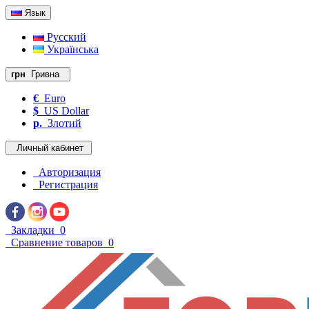
Язык
Русский
Українська
грн
Гривна
€
Euro
$
US Dollar
р.
Злотий
Личный кабинет
Авторизация
Регистрация
Закладки
0
Сравнение товаров
0