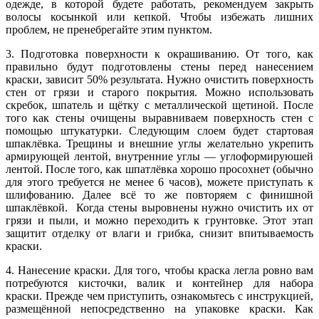
одежде, в которой будете работать, рекомендуем закрыть
волосы косынкой или кепкой. Чтобы избежать лишних
проблем, не пренебрегайте этим пунктом.
3. Подготовка поверхности к окрашиванию. От того, как
правильно будут подготовлены стены перед нанесением
краски, зависит 50% результата. Нужно очистить поверхность
стен от грязи и старого покрытия. Можно использовать
скребок, шпатель и щётку с металлической щетиной. После
того как стены очищены выравниваем поверхность стен с
помощью штукатурки. Следующим слоем будет стартовая
шпаклёвка. Трещины и внешние углы желательно укрепить
армирующей лентой, внутренние углы — углоформируюшей
лентой. После того, как шпатлёвка хорошо просохнет (обычно
для этого требуется не менее 6 часов), можете приступать к
шлифованию. Далее всё то же повторяем с финишной
шпаклёвкой. Когда стены выровнены нужно очистить их от
грязи и пыли, и можно переходить к грунтовке. Этот этап
защитит отделку от влаги и грибка, снизит впитываемость
краски.
4. Нанесение краски. Для того, чтобы краска легла ровно вам
потребуются кисточки, валик и контейнер для набора
краски. Прежде чем приступить, ознакомьтесь с инструкцией,
размещённой непосредственно на упаковке краски. Как