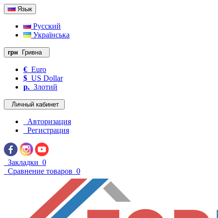
Язык
Русский
Українська
грн
Гривна
€
Euro
$
US Dollar
р.
Злотий
Личный кабинет
Авторизация
Регистрация
Закладки
0
Сравнение товаров
0