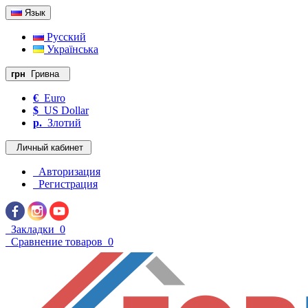
Язык
Русский
Українська
грн
Гривна
€
Euro
$
US Dollar
р.
Злотий
Личный кабинет
Авторизация
Регистрация
Закладки
0
Сравнение товаров
0