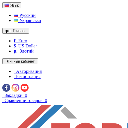
Язык
Русский
Українська
грн
Гривна
€
Euro
$
US Dollar
р.
Злотий
Личный кабинет
Авторизация
Регистрация
Закладки
0
Сравнение товаров
0