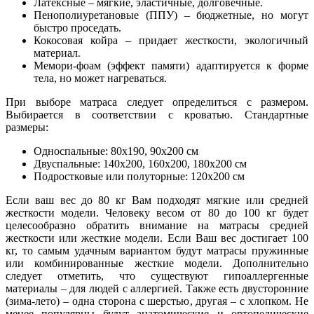
Латексные – мягкие, эластичные, долговечные.
Пенополиуретановые (ППУ) – бюджетные, но могут
быстро проседать.
Кокосовая койра – придает жесткости, экологичный
материал.
Мемори-фоам (эффект памяти) адаптируется к форме
тела, но может нагреваться.
При выборе матраса следует определиться с размером.
Выбирается в соответствии с кроватью. Стандартные
размеры:
Односпальные: 80х190, 90х200 см
Двуспальные: 140х200, 160х200, 180х200 см
Подростковые или полуторные: 120х200 см
Если ваш вес до 80 кг Вам подходят мягкие или средней
жесткости модели. Человеку весом от 80 до 100 кг будет
целесообразно обратить внимание на матрасы средней
жесткости или жесткие модели. Если Ваш вес достигает 100
кг, то самым удачным вариантом будут матрасы пружинные
или комбинированные жесткие модели. Дополнительно
следует отметить, что существуют гипоаллергенные
материалы – для людей с аллергией. Также есть двусторонние
(зима-лето) – одна сторона с шерстью, другая – с хлопком. Не
менее популярны будут анатомические и ортопедические