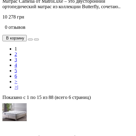
Матрас Camelia от MatroLuxe – это двусторонний
ортопедический матрас из коллекции Butterfly, сочетаю..
10 278 грн
0 отзывов
В корзину
1
2
3
4
5
6
>
>|
Показано с 1 по 15 из 88 (всего 6 страниц)