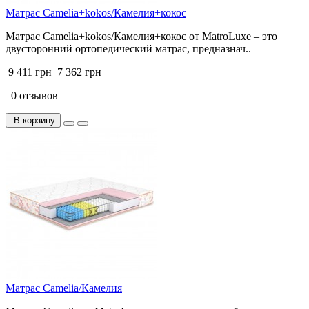
Матрас Camelia+kokos/Камелия+кокос
Матрас Camelia+kokos/Камелия+кокос от MatroLuxe – это
двусторонний ортопедический матрас, предназнач..
9 411 грн
7 362 грн
0 отзывов
В корзину
Матрас Camelia/Камелия