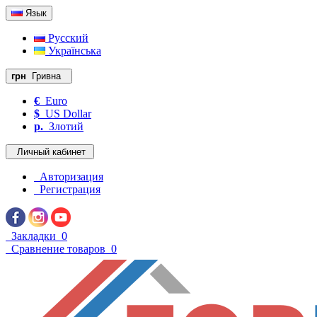
Язык
Русский
Українська
грн
Гривна
€
Euro
$
US Dollar
р.
Злотий
Личный кабинет
Авторизация
Регистрация
Закладки
0
Сравнение товаров
0