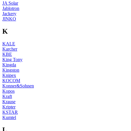
JA Solar
Jablotron
Jackery
JINKO
K
KALE
Karcher
KBE
King Tony
Kingda
Kingston
Knipex
KOCOM
Konner&Sohnen
Kopos
Kraft
Krause
Kripter
KSTAR
Kumtel
L