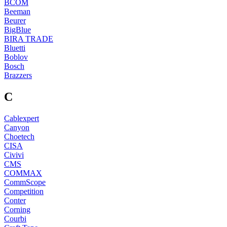
BCOM
Beeman
Beurer
BigBlue
BIRA TRADE
Bluetti
Boblov
Bosch
Brazzers
C
Cablexpert
Canyon
Choetech
CISA
Civivi
CMS
COMMAX
CommScope
Competition
Conter
Corning
Courbi