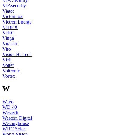
VIA Security
VIAsecurity
Viatec
Victorinox
Victron Energy
VIDEX
VIKO
Vinga
Virastar
Viro
Vision Hi-Tech
Vizit
Volter
Voltronic
Vortex
W
Wago
WD-40
Westech
Western Digital
Westinghouse
WHC Solar
World Vision