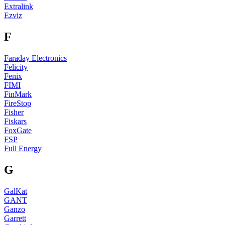
Extralink
Ezviz
F
Faraday Electronics
Felicity
Fenix
FIMI
FinMark
FireStop
Fisher
Fiskars
FoxGate
FSP
Full Energy
G
GalKat
GANT
Ganzo
Garrett