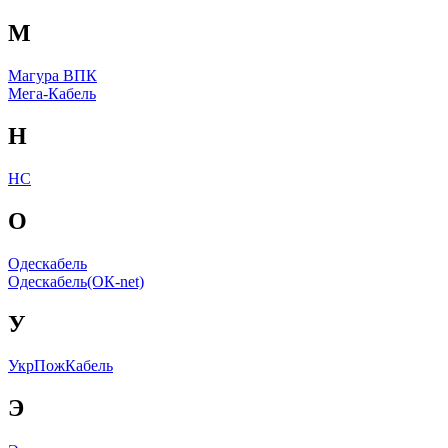
М
Магура ВПК
Мега-Кабель
Н
НС
О
Одескабель
Одескабель(ОК-net)
У
УкрПожКабель
Э