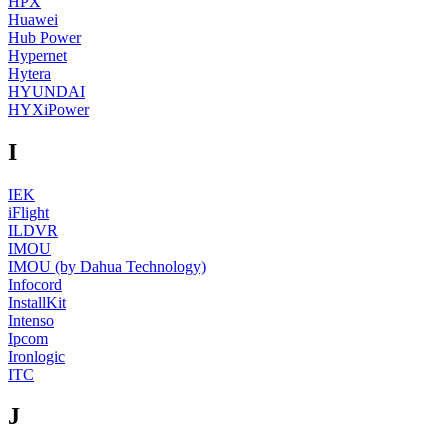
HPX
Huawei
Hub Power
Hypernet
Hytera
HYUNDAI
HYXiPower
I
IEK
iFlight
ILDVR
IMOU
IMOU (by Dahua Technology)
Infocord
InstallKit
Intenso
Ipcom
Ironlogic
ITC
J