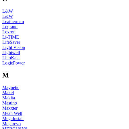
L&W
L&W
Leatherman
Legrand
Lexron
Li-TIME
LifeSaver
Light Vision
Lightwell
LiitoKala
LogicPower
M
Magnetic
Makel
Makita
Mastino
Maxxter
Mean Well
MegaInstall
Megarevo
MERCUSYS