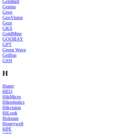
Gembird
Genius
Geos
GeoVision
Geze
GKS
GoldMine
GOOBAY
GPT
Green Wave
Griffon
GSN
H
Hager
HEQ
HikMicro
Hikrobotics
Hikvision
HiLook
Holosun
Honeywell
HPE