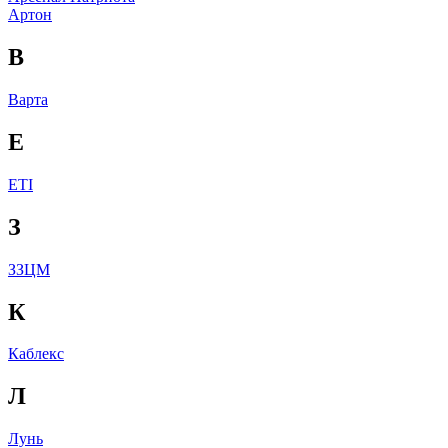
Артон
В
Варта
Е
ЕТІ
З
ЗЗЦМ
К
Каблекс
Л
Лунь