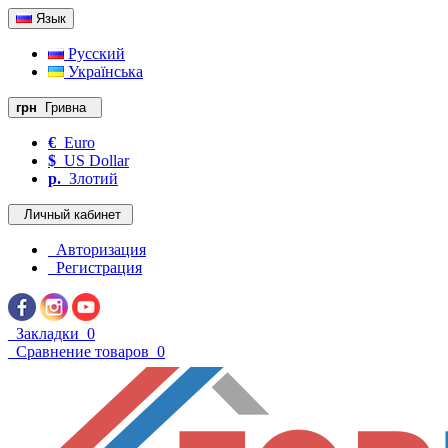
Язык
Русский
Українська
грн
Гривна
€
Euro
$
US Dollar
р.
Злотий
Личный кабинет
Авторизация
Регистрация
Закладки
0
Сравнение товаров
0