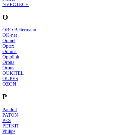
NVECTECH
O
OBO Bettermann
OK-net
Opinel
Optex
Optima
Optolink
Orbita
Orbus
OUKITEL
OUPES
OZON
P
Panduit
PATON
PES
PETKIT
Philips