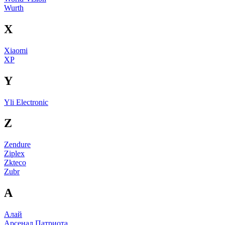
Wurth
X
Xiaomi
XP
Y
Yli Electronic
Z
Zendure
Ziplex
Zkteco
Zubr
А
Алай
Арсенал Патриота