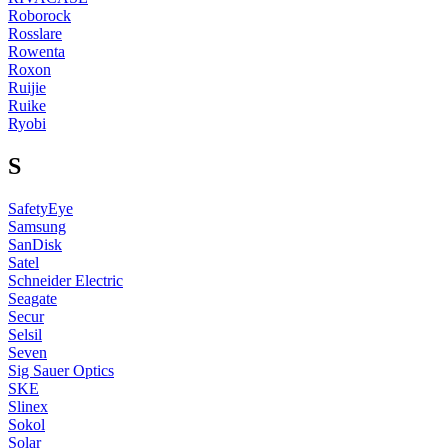
Roborock
Rosslare
Rowenta
Roxon
Ruijie
Ruike
Ryobi
S
SafetyEye
Samsung
SanDisk
Satel
Schneider Electric
Seagate
Secur
Selsil
Seven
Sig Sauer Optics
SKE
Slinex
Sokol
Solar