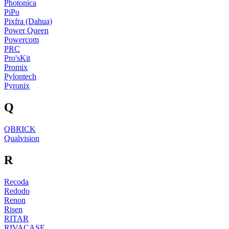
Photonica
PiPo
Pixfra (Dahua)
Power Queen
Powercom
PRC
Pro'sKit
Promix
Pylontech
Pyronix
Q
QBRICK
Qualvision
R
Recoda
Redodo
Renon
Risen
RITAR
RIVACASE