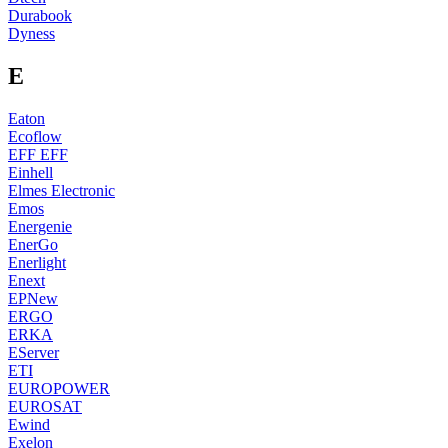
Durabook
Dyness
E
Eaton
Ecoflow
EFF EFF
Einhell
Elmes Electronic
Emos
Energenie
EnerGo
Enerlight
Enext
EPNew
ERGO
ERKA
EServer
ETI
EUROPOWER
EUROSAT
Ewind
Exelon