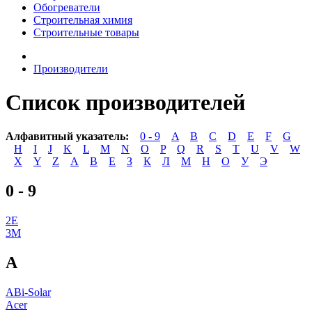
Обогреватели
Строительная химия
Строительные товары
Производители
Список производителей
Алфавитный указатель:
0 - 9
A
B
C
D
E
F
G
H
I
J
K
L
M
N
O
P
Q
R
S
T
U
V
W
X
Y
Z
А
В
Е
З
К
Л
М
Н
О
У
Э
0 - 9
2E
3M
A
ABi-Solar
Acer