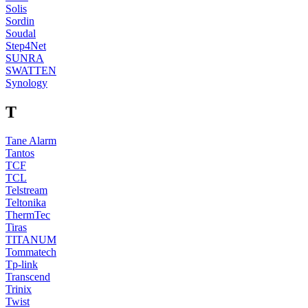
Solis
Sordin
Soudal
Step4Net
SUNRA
SWATTEN
Synology
T
Tane Alarm
Tantos
TCF
TCL
Telstream
Teltonika
ThermTec
Tiras
TITANUM
Tommatech
Tp-link
Transcend
Trinix
Twist