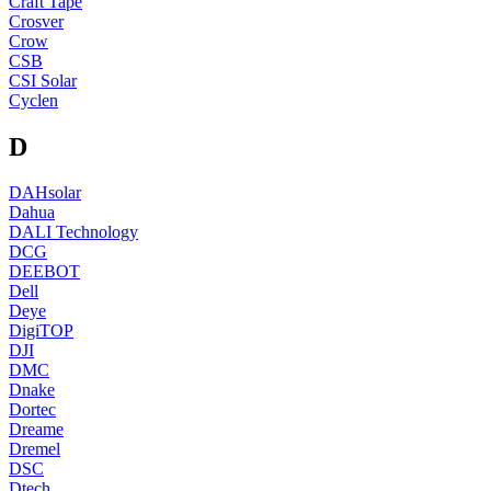
Craft Tape
Crosver
Crow
CSB
CSI Solar
Cyclen
D
DAHsolar
Dahua
DALI Technology
DCG
DEEBOT
Dell
Deye
DigiTOP
DJI
DMC
Dnake
Dortec
Dreame
Dremel
DSC
Dtech