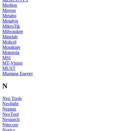
Merlion
Meross
Metabo
Metalvis
MikroTik
Milwaukee
Minelab
Molicel
Morakniv
Motorola
MSI
MT-Vision
MUST
Mustang Energy
N
Neo Tools
Neolight
Neptun
NexTool
Nextorch
Nitecore
Norica