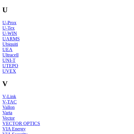
U
U-Prox
U-Tex
U-WIN
UARMS
Ubiquiti
UEA
Ultracell
UNI-T
UTEPO
UVEX
V
V-Link
V-TAC
Vallon
Varta
Vector
VECTOR OPTICS
VIA Energy