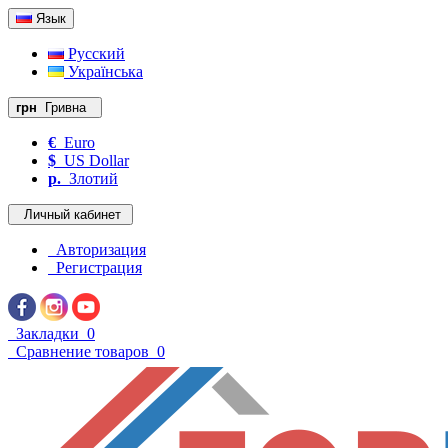
Язык
Русский
Українська
грн
Гривна
€
Euro
$
US Dollar
р.
Злотий
Личный кабинет
Авторизация
Регистрация
Закладки
0
Сравнение товаров
0