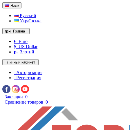
Язык
Русский
Українська
грн
Гривна
€
Euro
$
US Dollar
р.
Злотий
Личный кабинет
Авторизация
Регистрация
Закладки
0
Сравнение товаров
0