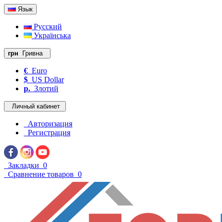
Язык
Русский
Українська
грн
Гривна
€
Euro
$
US Dollar
р.
Злотий
Личный кабинет
Авторизация
Регистрация
Закладки
0
Сравнение товаров
0