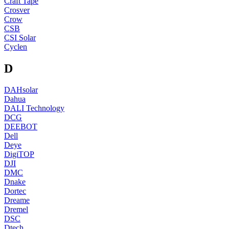
Craft Tape
Crosver
Crow
CSB
CSI Solar
Cyclen
D
DAHsolar
Dahua
DALI Technology
DCG
DEEBOT
Dell
Deye
DigiTOP
DJI
DMC
Dnake
Dortec
Dreame
Dremel
DSC
Dtech