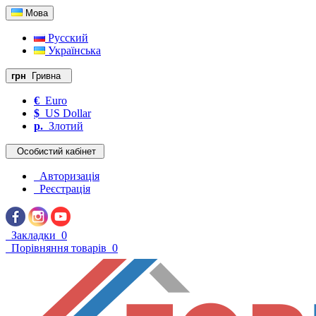
Мова
Русский
Українська
грн
Гривна
€
Euro
$
US Dollar
р.
Злотий
Особистий кабінет
Авторизація
Реєстрація
Закладки
0
Порівняння товарів
0