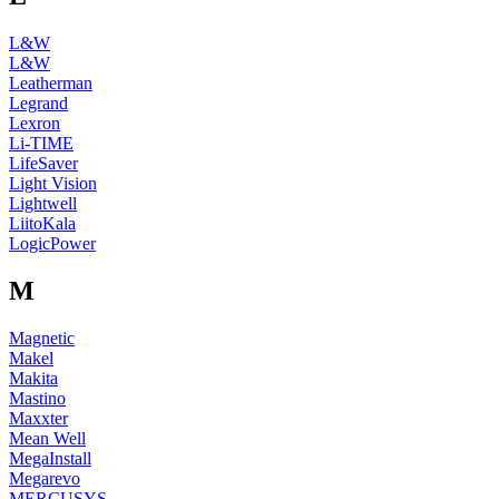
L&W
L&W
Leatherman
Legrand
Lexron
Li-TIME
LifeSaver
Light Vision
Lightwell
LiitoKala
LogicPower
M
Magnetic
Makel
Makita
Mastino
Maxxter
Mean Well
MegaInstall
Megarevo
MERCUSYS