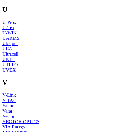
U
U-Prox
U-Tex
U-WIN
UARMS
Ubiquiti
UEA
Ultracell
UNI-T
UTEPO
UVEX
V
V-Link
V-TAC
Vallon
Varta
Vector
VECTOR OPTICS
VIA Energy