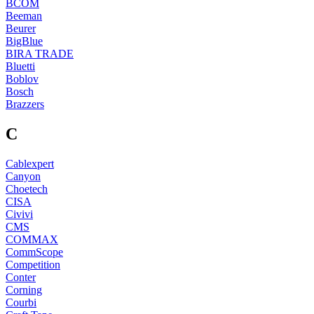
BCOM
Beeman
Beurer
BigBlue
BIRA TRADE
Bluetti
Boblov
Bosch
Brazzers
C
Cablexpert
Canyon
Choetech
CISA
Civivi
CMS
COMMAX
CommScope
Competition
Conter
Corning
Courbi