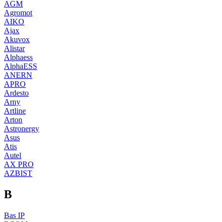
AGM
Agromot
AIKO
Ajax
Akuvox
Alistar
Alphaess
AlphaESS
ANERN
APRO
Ardesto
Arny
Artline
Arton
Astronergy
Asus
Atis
Autel
AX PRO
AZBIST
B
Bas IP