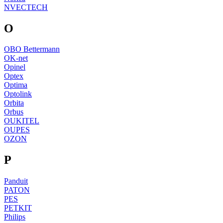
NVECTECH
O
OBO Bettermann
OK-net
Opinel
Optex
Optima
Optolink
Orbita
Orbus
OUKITEL
OUPES
OZON
P
Panduit
PATON
PES
PETKIT
Philips