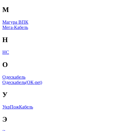
М
Магура ВПК
Мега-Кабель
Н
НС
О
Одескабель
Одескабель(ОК-net)
У
УкрПожКабель
Э