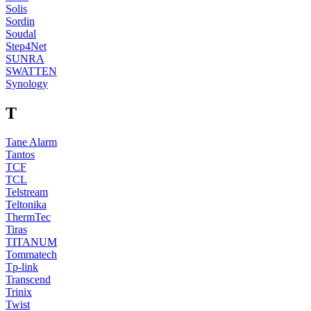
Solis
Sordin
Soudal
Step4Net
SUNRA
SWATTEN
Synology
T
Tane Alarm
Tantos
TCF
TCL
Telstream
Teltonika
ThermTec
Tiras
TITANUM
Tommatech
Tp-link
Transcend
Trinix
Twist