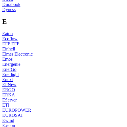
Durabook
Dyness
E
Eaton
Ecoflow
EFF EFF
Einhell
Elmes Electronic
Emos
Energenie
EnerGo
Enerlight
Enext
EPNew
ERGO
ERKA
EServer
ETI
EUROPOWER
EUROSAT
Ewind
Exelon