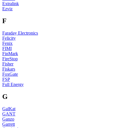
Extralink
Ezviz
F
Faraday Electronics
Felicity
Fenix
FIMI
FinMark
FireStop
Fisher
Fiskars
FoxGate
FSP
Full Energy
G
GalKat
GANT
Ganzo
Garrett