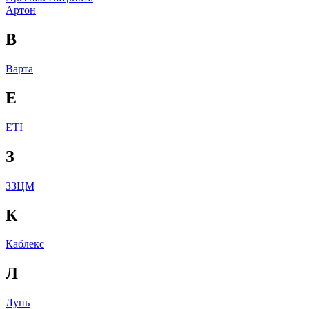
Артон
В
Варта
Е
ЕТІ
З
ЗЗЦМ
К
Каблекс
Л
Лунь