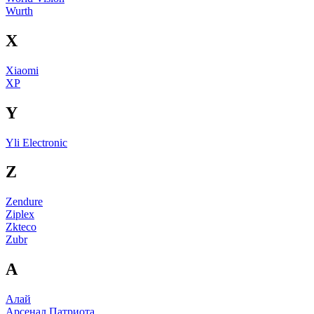
Wurth
X
Xiaomi
XP
Y
Yli Electronic
Z
Zendure
Ziplex
Zkteco
Zubr
А
Алай
Арсенал Патриота