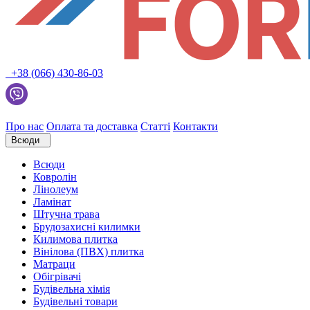
+38 (066) 430-86-03
Про нас
Оплата та доставка
Статті
Контакти
Всюди
Всюди
Ковролін
Лінолеум
Ламінат
Штучна трава
Брудозахисні килимки
Килимова плитка
Вінілова (ПВХ) плитка
Матраци
Обігрівачі
Будівельна хімія
Будівельні товари