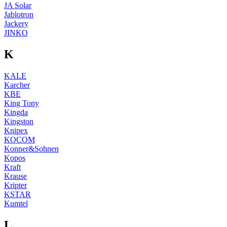
JA Solar
Jablotron
Jackery
JINKO
K
KALE
Karcher
KBE
King Tony
Kingda
Kingston
Knipex
KOCOM
Konner&Sohnen
Kopos
Kraft
Krause
Kripter
KSTAR
Kumtel
L