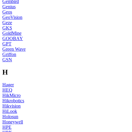
Gembird
Genius
Geos
GeoVision
Geze
GKS
GoldMine
GOOBAY
GPT
Green Wave
Griffon
GSN
H
Hager
HEQ
HikMicro
Hikrobotics
Hikvision
HiLook
Holosun
Honeywell
HPE