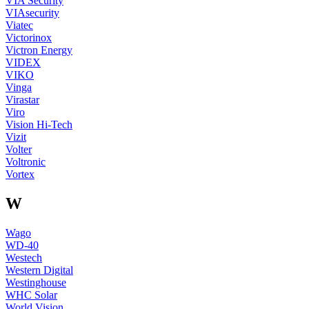
VIA Security
VIAsecurity
Viatec
Victorinox
Victron Energy
VIDEX
VIKO
Vinga
Virastar
Viro
Vision Hi-Tech
Vizit
Volter
Voltronic
Vortex
W
Wago
WD-40
Westech
Western Digital
Westinghouse
WHC Solar
World Vision