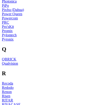
Photonica
PiPo
Pixfra (Dahua)
Power Queen
Powercom
PRC
Pro'sKit
Promix
Pylontech
Pyronix
Q
QBRICK
Qualvision
R
Recoda
Redodo
Renon
Risen
RITAR
RIVACASE