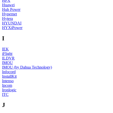
HPX
Huawei
Hub Power
Hypernet
Hytera
HYUNDAI
HYXiPower
I
IEK
iFlight
ILDVR
IMOU
IMOU (by Dahua Technology)
Infocord
InstallKit
Intenso
Ipcom
Ironlogic
ITC
J