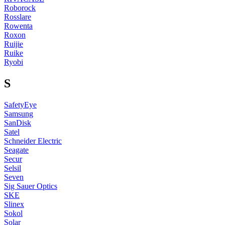
Roborock
Rosslare
Rowenta
Roxon
Ruijie
Ruike
Ryobi
S
SafetyEye
Samsung
SanDisk
Satel
Schneider Electric
Seagate
Secur
Selsil
Seven
Sig Sauer Optics
SKE
Slinex
Sokol
Solar