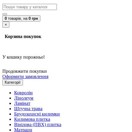
0
товарів,
на
0 грн
×
Корзина покупок
У кошику порожньо!
Продовжити покупки
Оформити замовлення
Категорії
Ковролін
Лінолеум
Ламінат
Штучна трава
Брудозахисні килимки
Килимова плитка
Вінілова (ПВХ) плитка
Матраци