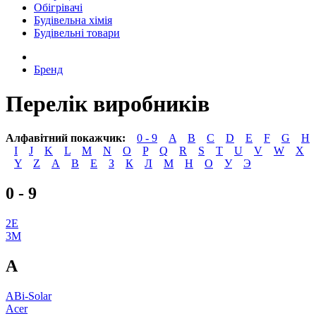
Обігрівачі
Будівельна хімія
Будівельні товари
Бренд
Перелік виробників
Алфавітний покажчик:
0 - 9
A
B
C
D
E
F
G
H
I
J
K
L
M
N
O
P
Q
R
S
T
U
V
W
X
Y
Z
А
В
Е
З
К
Л
М
Н
О
У
Э
0 - 9
2E
3M
A
ABi-Solar
Acer