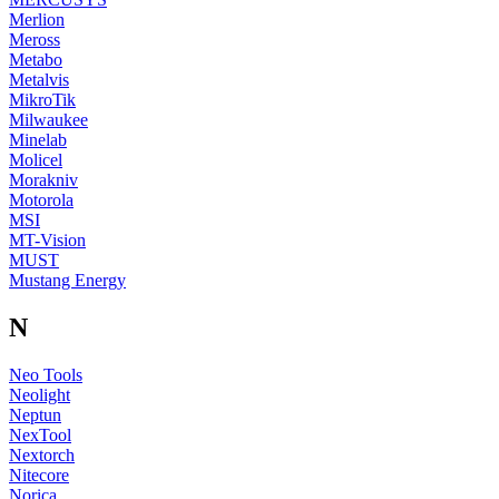
Merlion
Meross
Metabo
Metalvis
MikroTik
Milwaukee
Minelab
Molicel
Morakniv
Motorola
MSI
MT-Vision
MUST
Mustang Energy
N
Neo Tools
Neolight
Neptun
NexTool
Nextorch
Nitecore
Norica