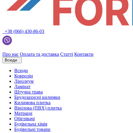
+38 (066) 430-86-03
Про нас
Оплата та доставка
Статті
Контакти
Всюди
Всюди
Ковролін
Лінолеум
Ламінат
Штучна трава
Брудозахисні килимки
Килимова плитка
Вінілова (ПВХ) плитка
Матраци
Обігрівачі
Будівельна хімія
Будівельні товари