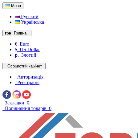
Мова
Русский
Українська
грн
Гривна
€
Euro
$
US Dollar
р.
Злотий
Особистий кабінет
Авторизація
Реєстрація
Закладки
0
Порівняння товарів
0