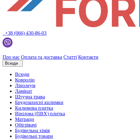
+38 (066) 430-86-03
Про нас
Оплата та доставка
Статті
Контакти
Всюди
Всюди
Ковролін
Лінолеум
Ламінат
Штучна трава
Брудозахисні килимки
Килимова плитка
Вінілова (ПВХ) плитка
Матраци
Обігрівачі
Будівельна хімія
Будівельні товари