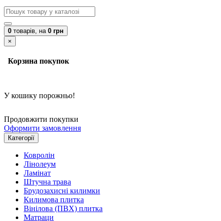
0
товарів,
на
0 грн
×
Корзина покупок
У кошику порожньо!
Продовжити покупки
Оформити замовлення
Категорії
Ковролін
Лінолеум
Ламінат
Штучна трава
Брудозахисні килимки
Килимова плитка
Вінілова (ПВХ) плитка
Матраци