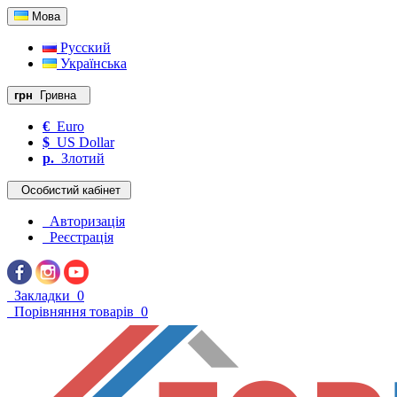
Мова
Русский
Українська
грн
Гривна
€
Euro
$
US Dollar
р.
Злотий
Особистий кабінет
Авторизація
Реєстрація
Закладки
0
Порівняння товарів
0