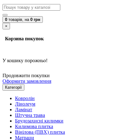
0
товарів,
на
0 грн
×
Корзина покупок
У кошику порожньо!
Продовжити покупки
Оформити замовлення
Категорії
Ковролін
Лінолеум
Ламінат
Штучна трава
Брудозахисні килимки
Килимова плитка
Вінілова (ПВХ) плитка
Матраци