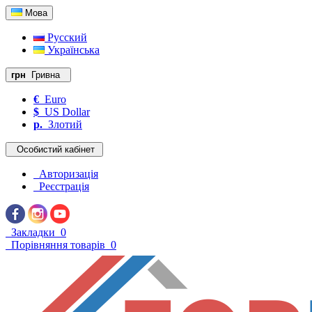
Мова
Русский
Українська
грн
Гривна
€
Euro
$
US Dollar
р.
Злотий
Особистий кабінет
Авторизація
Реєстрація
Закладки
0
Порівняння товарів
0