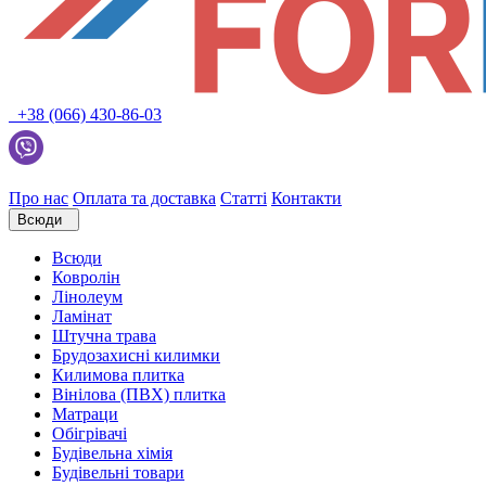
+38 (066) 430-86-03
Про нас
Оплата та доставка
Статті
Контакти
Всюди
Всюди
Ковролін
Лінолеум
Ламінат
Штучна трава
Брудозахисні килимки
Килимова плитка
Вінілова (ПВХ) плитка
Матраци
Обігрівачі
Будівельна хімія
Будівельні товари