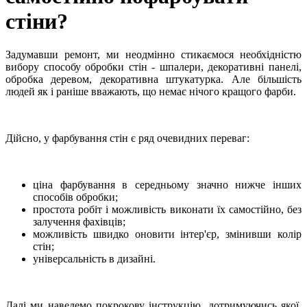
стіни?
Задумавши ремонт, ми неодмінно стикаємося необхідністю
вибору способу обробки стін - шпалери, декоративні панелі,
обробка деревом, декоративна штукатурка. Але більшість
людей як і раніше вважають, що немає нічого кращого фарби.
Дійсно, у фарбування стін є ряд очевидних переваг:
ціна фарбування в середньому значно нижче інших
способів обробки;
простота робіт і можливість виконати їх самостійно, без
залучення фахівців;
можливість швидко оновити інтер'єр, змінивши колір
стін;
універсальність в дизайні.
Далі ми наведемо покрокову інструкцію, дотримуючись якої,