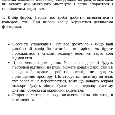
ви освоїте ази малярного мистецтва і легко впораєтеся з
поставленим завданням.
1. Вибір фарби. Перше, що треба зробити, визначитися з
кольором стін. При виборі краще керуватися декількома
факторами:
Особисті уподобання. Тут все зрозуміло - якщо ваш
улюблений колір блакитний, і ви мрієте, як будете
прокидатися в спальні кольору неба, не варто собі
відмовляти.
Призначення приміщення. У спальні доречні будуть
пастельні відтінки, на кухні можете додати фарб, стіни в
передпокої краще зробити світлі, це додасть
приміщенню простору. Що стосується дизайну дитячої,
тут головне не перестаратися, тому що занадто яскраві
кольори будуть діяти збудливо на нервову систему
дитини, обмежтеся окремими акцентами.
Сторони світла, на яку виходять вікна кімнати, її
освітленість.