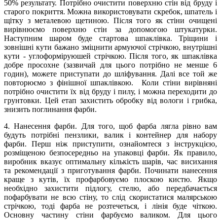
50% результату. Потрібно очистити поверхню стін від бруду і
старого покриття. Можна використовувати скребок, шпатель і
щітку з металевою щетиною. Після того як стіни очищені
вирівнюємо поверхню стін за допомогою штукатурки.
Наступним шаром буде стартова шпаклівка. Тріщини і
зовнішні кути бажано зміцнити армуючої стрічкою, внутрішні
кути - углоформіруюшей стрічкою. Після того, як шпаклівка
добре просохне (зазвичай для цього потрібно не менше 6
годин), можете приступати до шліфування. Далі все той же
повторюємо з фінішної шпаклівкою. Коли стіни вирівняні
потрібно очистити їх від бруду і пилу, і можна переходити до
грунтовки. Цей етап захистить обробку від вологи і грибка,
знизить поглинання фарби.
4. Нанесення фарби. Для того, щоб фарба лягла рівно вам
будуть потрібні пензлики, валик і контейнер для набору
фарби. Перш ніж приступити, ознайомтеся з інструкцією,
розміщеною безпосередньо на упаковці фарби. Як правило,
виробник вказує оптимальну кількість шарів, час висихання
та рекомендації з приготування фарби. Починати нанесення
краще з кутів, їх профарбовуємо плоскою кистю. Якщо
необхідно захистити підлогу, стелю, або передбачається
пофарбувати не всю стіну, то слід скористатися малярською
стрічкою, тоді фарба не розтечеться, і лінія буде чіткою.
Основну частину стіни фарбуємо валиком. Для цього