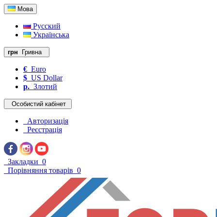
Мова
Русский
Українська
грн
Гривна
€
Euro
$
US Dollar
р.
Злотий
Особистий кабінет
Авторизація
Реєстрація
Закладки
0
Порівняння товарів
0