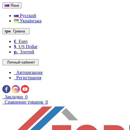
Язык
Русский
Українська
грн
Гривна
€
Euro
$
US Dollar
р.
Злотий
Личный кабинет
Авторизация
Регистрация
Закладки
0
Сравнение товаров
0