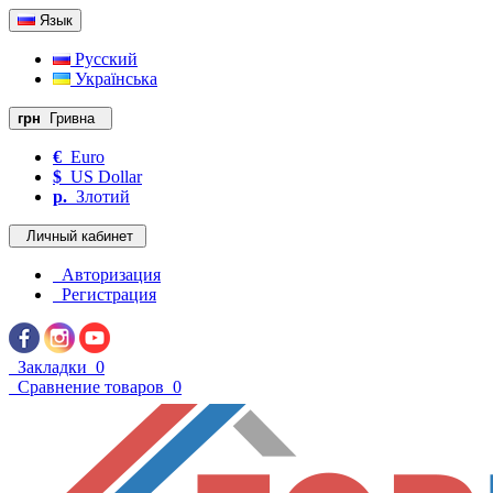
Язык
Русский
Українська
грн
Гривна
€
Euro
$
US Dollar
р.
Злотий
Личный кабинет
Авторизация
Регистрация
Закладки
0
Сравнение товаров
0