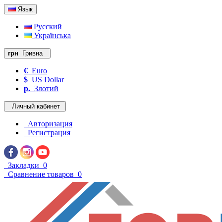
Язык
Русский
Українська
грн
Гривна
€
Euro
$
US Dollar
р.
Злотий
Личный кабинет
Авторизация
Регистрация
Закладки
0
Сравнение товаров
0