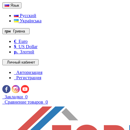
Язык
Русский
Українська
грн
Гривна
€
Euro
$
US Dollar
р.
Злотий
Личный кабинет
Авторизация
Регистрация
Закладки
0
Сравнение товаров
0