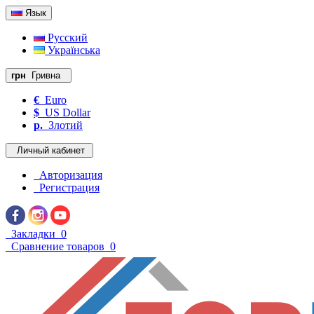
Язык
Русский
Українська
грн
Гривна
€
Euro
$
US Dollar
р.
Злотий
Личный кабинет
Авторизация
Регистрация
Закладки
0
Сравнение товаров
0