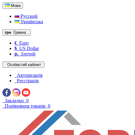
Мова
Русский
Українська
грн
Гривна
€
Euro
$
US Dollar
р.
Злотий
Особистий кабінет
Авторизація
Реєстрація
Закладки
0
Порівняння товарів
0