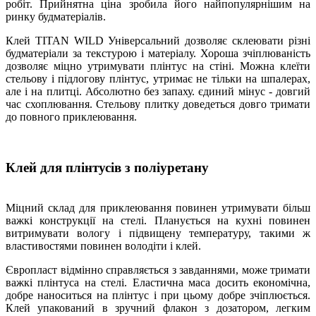
робіт. Прийнятна ціна зробила його найпопулярнішим на
ринку будматеріалів.
Клей TITAN WILD Універсальний дозволяє склеювати різні
будматеріали за текстурою і матеріалу. Хороша зчіплюваність
дозволяє міцно утримувати плінтус на стіні. Можна клеїти
стельову і підлогову плінтус, утримає не тільки на шпалерах,
але і на плитці. Абсолютно без запаху. єдиний мінус - довгий
час схоплювання. Стельову плитку доведеться довго тримати
до повного приклеювання.
Клей для плінтусів з поліуретану
Міцний склад для приклеювання повинен утримувати більш
важкі конструкції на стелі. Планується на кухні повинен
витримувати вологу і підвищену температуру, такими ж
властивостями повинен володіти і клей.
Європласт відмінно справляється з завданнями, може тримати
важкі плінтуса на стелі. Еластична маса досить економічна,
добре наноситься на плінтус і при цьому добре зчіплюється.
Клей упакований в зручний флакон з дозатором, легким