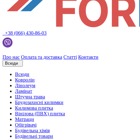
+38 (066) 430-86-03
Про нас
Оплата та доставка
Статті
Контакти
Всюди
Всюди
Ковролін
Лінолеум
Ламінат
Штучна трава
Брудозахисні килимки
Килимова плитка
Вінілова (ПВХ) плитка
Матраци
Обігрівачі
Будівельна хімія
Будівельні товари