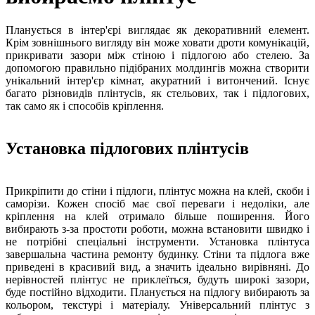
Планується в інтер'єрі виглядає як декоративний елемент.
Крім зовнішнього вигляду він може ховати дроти комунікацій,
прикривати зазори між стіною і підлогою або стелею. За
допомогою правильно підібраних молдингів можна створити
унікальний інтер'єр кімнат, акуратний і витончений. Існує
багато різновидів плінтусів, як стельових, так і підлогових,
так само як і способів кріплення.
Установка підлогових плінтусів
Прикріпити до стіни і підлоги, плінтус можна на клей, скоби і
саморізи. Кожен спосіб має свої переваги і недоліки, але
кріплення на клей отримало більше поширення. Його
вибирають з-за простоти роботи, можна встановити швидко і
не потрібні спеціальні інструменти. Установка плінтуса
завершальна частина ремонту будинку. Стіни та підлога вже
приведені в красивий вид, а значить ідеально вирівняні. До
нерівностей плінтус не приклеїться, будуть широкі зазори,
буде постійно відходити. Планується на підлогу вибирають за
кольором, текстурі і матеріалу. Універсальний плінтус з