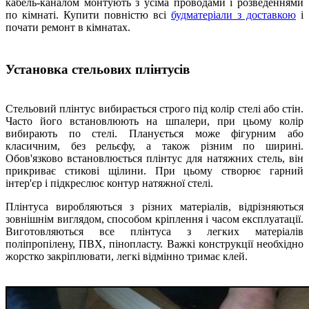
кабель-каналом монтують з усіма проводами і розведеннями
по кімнаті. Купити повністю всі
будматеріали з доставкою
і
почати ремонт в кімнатах.
Установка стельових плінтусів
Стельовий плінтус вибирається строго під колір стелі або стін.
Часто його встановлюють на шпалери, при цьому колір
вибирають по стелі. Планується може фігурним або
класичним, без рельєфу, а також різним по ширині.
Обов'язково встановлюється плінтус для натяжних стель, він
прикриває стикові щілини. При цьому створює гарний
інтер'єр і підкреслює контур натяжної стелі.
Плінтуса виробляються з різних матеріалів, відрізняються
зовнішнім виглядом, способом кріплення і часом експлуатації.
Виготовляються все плінтуса з легких матеріалів
поліпропілену, ПВХ, пінопласту. Важкі конструкції необхідно
жорстко закріплювати, легкі відмінно тримає клей.