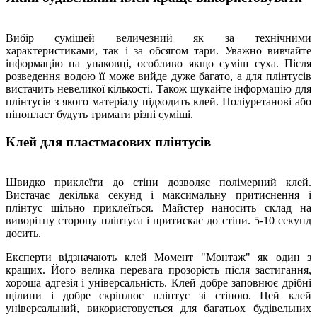
Вибір сумішей величезний як за технічними
характеристиками, так і за обсягом тари. Уважно вивчайте
інформацію на упаковці, особливо якщо суміш суха. Після
розведення водою її може вийде дуже багато, а для плінтусів
вистачить невеликої кількості. Також шукайте інформацію для
плінтусів з якого матеріалу підходить клей. Поліуретанові або
пінопласт будуть тримати різні суміші.
Клей для пластмасових плінтусів
Швидко приклеїти до стіни дозволяє полімерний клей.
Вистачає декілька секунд і максимальну притиснення і
плінтус щільно приклеїться. Майстер наносить склад на
виворітну сторону плінтуса і притискає до стіни. 5-10 секунд
досить.
Експерти відзначають клей Момент "Монтаж" як один з
кращих. Його велика перевага прозорість після застигання,
хороша адгезія і універсальність. Клей добре заповнює дрібні
щілини і добре скріплює плінтус зі стіною. Цей клей
універсальний, використовується для багатьох будівельних