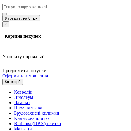
0
товарів,
на
0 грн
×
Корзина покупок
У кошику порожньо!
Продовжити покупки
Оформити замовлення
Категорії
Ковролін
Лінолеум
Ламінат
Штучна трава
Брудозахисні килимки
Килимова плитка
Вінілова (ПВХ) плитка
Матраци