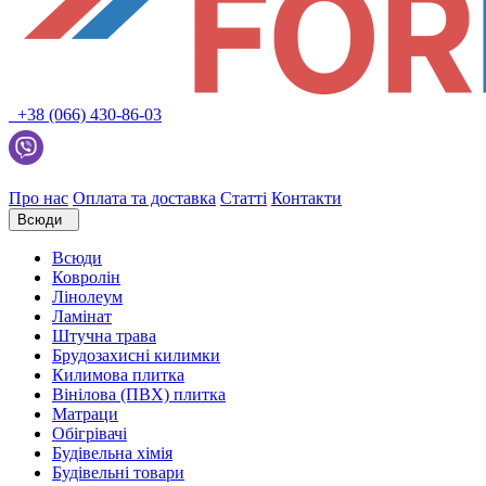
+38 (066) 430-86-03
Про нас
Оплата та доставка
Статті
Контакти
Всюди
Всюди
Ковролін
Лінолеум
Ламінат
Штучна трава
Брудозахисні килимки
Килимова плитка
Вінілова (ПВХ) плитка
Матраци
Обігрівачі
Будівельна хімія
Будівельні товари