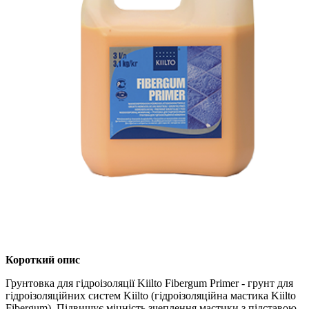
Короткий опис
Грунтовка для гідроізоляції Kiilto Fibergum Primer - грунт для
гідроізоляційних систем Kiilto (гідроізоляційна мастика Kiilto
Fibergum). Підвищує міцність зчеплення мастики з підставою.