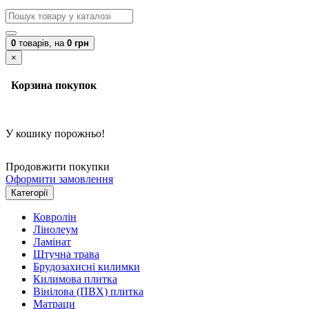
0
товарів,
на
0 грн
×
Корзина покупок
У кошику порожньо!
Продовжити покупки
Оформити замовлення
Категорії
Ковролін
Лінолеум
Ламінат
Штучна трава
Брудозахисні килимки
Килимова плитка
Вінілова (ПВХ) плитка
Матраци