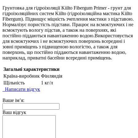
Грунтовка для гідроізоляції Kiilto Fibergum Primer - грунт для
гідроізоляційних систем Kiilto (гідроізоляційна мастика Kiilto
Fibergum). Підвищує міцність зчеплення мастики з підставою.
Нормалізує пористість підстави. Працює на всмоктуючих і не
всмоктують вологу підстав, а також на поверхнях, які
постійно піддаються навантаженню водою.Використовується
для всмоктуючих і не всмоктуючих поверхонь всередині і
зовні приміщень з підвищеною вологістю, а також для
поверхонь, що постійно піддаються навантаженню водою,
наприклад, приватні басейни всередині приміщень.
Загальні характеристики
Країна-виробник
Фінляндія
Щільність
1 кг/л
Написати відгук
Ваше ім’я:
Ваш відгук