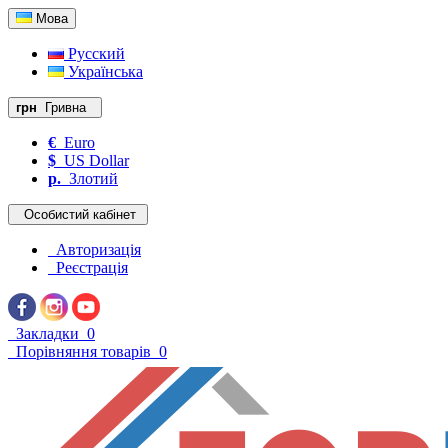
Мова
Русский
Українська
грн
Гривна
€
Euro
$
US Dollar
р.
Злотий
Особистий кабінет
Авторизація
Реєстрація
Закладки
0
Порівняння товарів
0