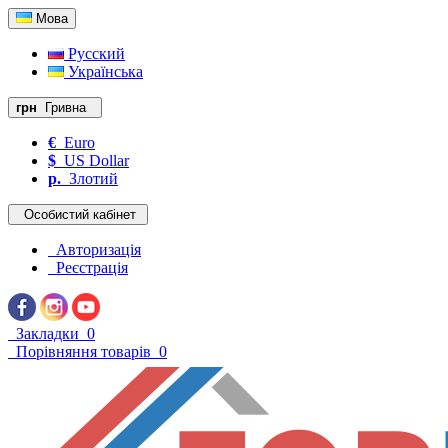
Мова
Русский
Українська
грн
Гривна
€
Euro
$
US Dollar
р.
Злотий
Особистий кабінет
Авторизація
Реєстрація
Закладки
0
Порівняння товарів
0