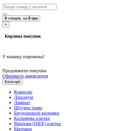
0
товарів,
на
0 грн
×
Корзина покупок
У кошику порожньо!
Продовжити покупки
Оформити замовлення
Категорії
Ковролін
Лінолеум
Ламінат
Штучна трава
Брудозахисні килимки
Килимова плитка
Вінілова (ПВХ) плитка
Матраци