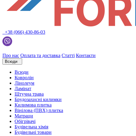
+38 (066) 430-86-03
Про нас
Оплата та доставка
Статті
Контакти
Всюди
Всюди
Ковролін
Лінолеум
Ламінат
Штучна трава
Брудозахисні килимки
Килимова плитка
Вінілова (ПВХ) плитка
Матраци
Обігрівачі
Будівельна хімія
Будівельні товари