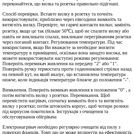
переконайтеся, що вилка та розетка правильно підігнані.
Спосіб перевірки. Вставте вилку в розетку та почніть
використовувати; приблизно через півгодини вимкніть та
витягніть вилку. Перевірте, чи гарячі контакти вилки; замініть
розетку, якщо це так (більше 50℃), щоб не спалити вилку або
навіть не викликати спалах, викликане перегріванням розетки
через поганий контакт. Регулювання температури. Під час
використання, якщо Ви вважаєте за необхідне знизити
температуру в приміщенні, оскільки вона занадто висока, ви
можете використовувати наступні режими регулювання:
Поверніть перемикач живлення на передачу "2" або "1".
Поверніть ручку термостата проти годинникової стрілки назад
на певний кут, на який вказує, що встановлена ​​температура
нижче, коли індикація температури ближче до положення "-".
Вимкнення. Поверніть вимикач живлення в положення "0" , а
потім витягніть вилку з розетки. Перемикання. Щоб
перемістити нагрівач, спочатку вимкніть його та витягніть
вилку з розетки; потім штовхніть корпус, щоб чотири ролики
під корпусом покотилися. Інструкція з очищення та
обслуговування обігрівача
Електронагрівач необхідно регулярно очищати від пилу з
поверхні фланців. Тому що це може вплинути на ефективність