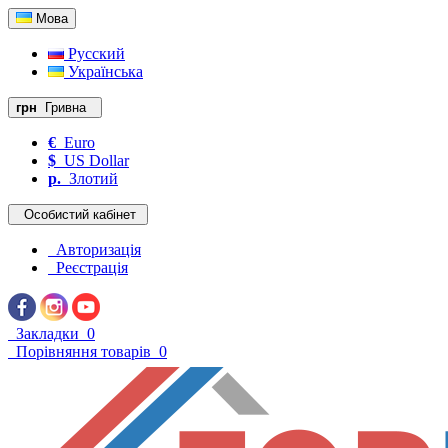
Мова
Русский
Українська
грн
Гривна
€
Euro
$
US Dollar
р.
Злотий
Особистий кабінет
Авторизація
Реєстрація
Закладки
0
Порівняння товарів
0