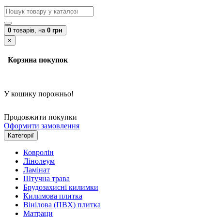
0
товарів,
на
0 грн
×
Корзина покупок
У кошику порожньо!
Продовжити покупки
Оформити замовлення
Категорії
Ковролін
Лінолеум
Ламінат
Штучна трава
Брудозахисні килимки
Килимова плитка
Вінілова (ПВХ) плитка
Матраци