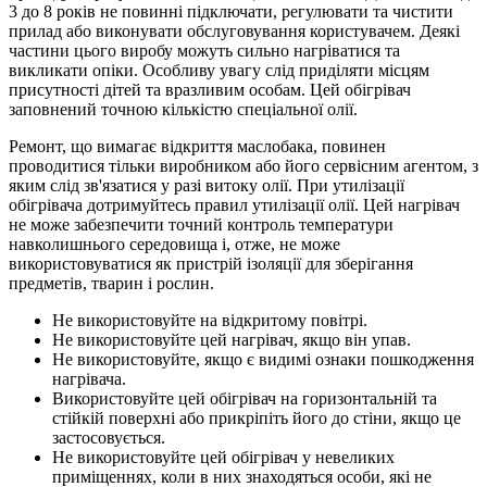
3 до 8 років не повинні підключати, регулювати та чистити
прилад або виконувати обслуговування користувачем. Деякі
частини цього виробу можуть сильно нагріватися та
викликати опіки. Особливу увагу слід приділяти місцям
присутності дітей та вразливим особам. Цей обігрівач
заповнений точною кількістю спеціальної олії.
Ремонт, що вимагає відкриття маслобака, повинен
проводитися тільки виробником або його сервісним агентом, з
яким слід зв'язатися у разі витоку олії. При утилізації
обігрівача дотримуйтесь правил утилізації олії. Цей нагрівач
не може забезпечити точний контроль температури
навколишнього середовища і, отже, не може
використовуватися як пристрій ізоляції для зберігання
предметів, тварин і рослин.
Не використовуйте на відкритому повітрі.
Не використовуйте цей нагрівач, якщо він упав.
Не використовуйте, якщо є видимі ознаки пошкодження
нагрівача.
Використовуйте цей обігрівач на горизонтальній та
стійкій поверхні або прикріпіть його до стіни, якщо це
застосовується.
Не використовуйте цей обігрівач у невеликих
приміщеннях, коли в них знаходяться особи, які не