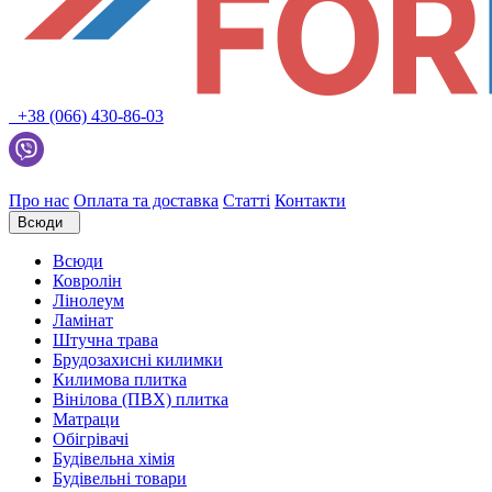
+38 (066) 430-86-03
Про нас
Оплата та доставка
Статті
Контакти
Всюди
Всюди
Ковролін
Лінолеум
Ламінат
Штучна трава
Брудозахисні килимки
Килимова плитка
Вінілова (ПВХ) плитка
Матраци
Обігрівачі
Будівельна хімія
Будівельні товари