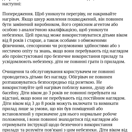
наступні:
Попередження. Щоб уникнути перегріву, не накривайте
нагрівач. Якщо шнур живлення пошкоджений, він повинен
бути замінений виробником, його сервісним агентом або
особою з аналогічною кваліфікацією, щоб уникнути
небезпеки. Цей прилад може використовуватися дітьми віком
від 8 років і старше, а також особами з обмеженими
фізичними, сенсорними чи розумовими здібностями або з
нестачею опіту та знань, якщо вони перебувають під наглядом
або проінстуктовані про безпечне використання приладу та
усвідомлюють небезпеку. діти не повинні грати із приладом.
Очищення та обслуговування користувачем не повинні
проводитись дітьми без нагляду. Обігрівач не повинен
розташовуватись безпосередньо під розеткою. Не
використовуйте цей нагрівач поблизу ванни, душу або
басейну. Діти віком до 3 років не повинні перебувати на
відстані, якщо вони не перебувають під постійним наглядом.
Діти віком від 3 до 8 років можуть включати та вимикати
прилад лише за умови, що він був поміщений або
встановлений у призначене для нього нормальне робоче
положення, і вони повинні знаходитися під наглядом або
отримувати інструкції щодо безпечного використання
приладу та розуміти пов'язані з цим небезпеки. Діти віком від