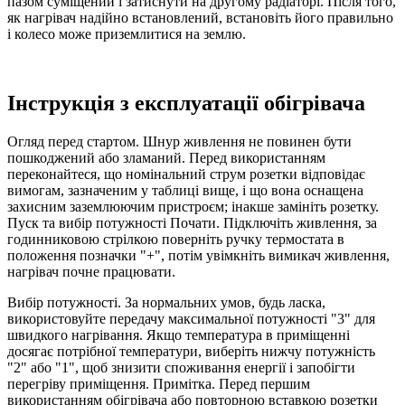
пазом суміщений і затиснути на другому радіаторі. Після того,
як нагрівач надійно встановлений, встановіть його правильно
і колесо може приземлитися на землю.
Інструкція з експлуатації обігрівача
Огляд перед стартом. Шнур живлення не повинен бути
пошкоджений або зламаний. Перед використанням
переконайтеся, що номінальний струм розетки відповідає
вимогам, зазначеним у таблиці вище, і що вона оснащена
захисним заземлюючим пристроєм; інакше замініть розетку.
Пуск та вибір потужності Почати. Підключіть живлення, за
годинниковою стрілкою поверніть ручку термостата в
положення позначки "+", потім увімкніть вимикач живлення,
нагрівач почне працювати.
Вибір потужності. За нормальних умов, будь ласка,
використовуйте передачу максимальної потужності "3" для
швидкого нагрівання. Якщо температура в приміщенні
досягає потрібної температури, виберіть нижчу потужність
"2" або "1", щоб знизити споживання енергії і запобігти
перегріву приміщення. Примітка. Перед першим
використанням обігрівача або повторною вставкою розетки