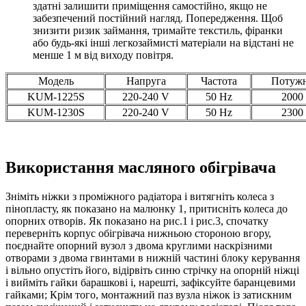
здатні залишити приміщення самостійно, якщо не
забезпечений постійний нагляд. Попередження. Щоб
знизити ризик займання, тримайте текстиль, фіранки
або будь-які інші легкозаймисті матеріали на відстані не
менше 1 м від виходу повітря.
Модель
Напруга
Частота
Потужн
KUM-1225S
220-240 V
50 Hz
2000
KUM-1230S
220-240 V
50 Hz
2300
Використання масляного обігрівача
Зніміть ніжки з проміжного радіатора і витягніть колеса з
пінопласту, як показано на малюнку 1, притисніть колеса до
опорних отворів. Як показано на рис.1 і рис.3, спочатку
переверніть корпус обігрівача нижньою стороною вгору,
поєднайте опорний вузол з двома круглими наскрізними
отворами з двома гвинтами в нижній частині блоку керування
і вільно опустіть його, відірвіть синю стрічку на опорній ніжці
і вийміть гайки барашкові і, нарешті, зафіксуйте баранцевими
гайками; Крім того, монтажний паз вузла ніжок із затискним