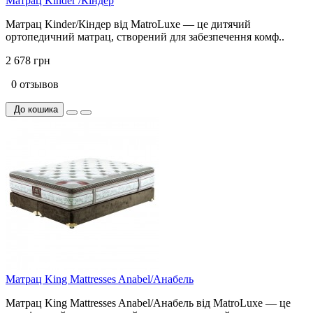
Матрац Kinder /Кіндер
Матрац Kinder/Кіндер від MatroLuxe — це дитячий
ортопедичний матрац, створений для забезпечення комф..
2 678 грн
0 отзывов
До кошика
Матрац King Mattresses Anabel/Анабель
Матрац King Mattresses Anabel/Анабель від MatroLuxe — це