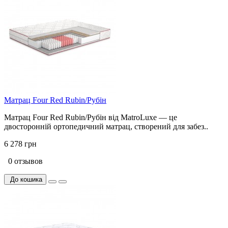
Матрац Four Red Rubin/Рубін
Матрац Four Red Rubin/Рубін від MatroLuxe — це
двосторонній ортопедичний матрац, створений для забез..
6 278 грн
0 отзывов
До кошика