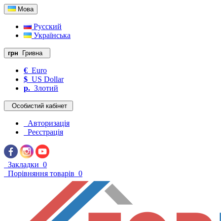
Мова
Русский
Українська
грн
Гривна
€
Euro
$
US Dollar
р.
Злотий
Особистий кабінет
Авторизація
Реєстрація
Закладки
0
Порівняння товарів
0