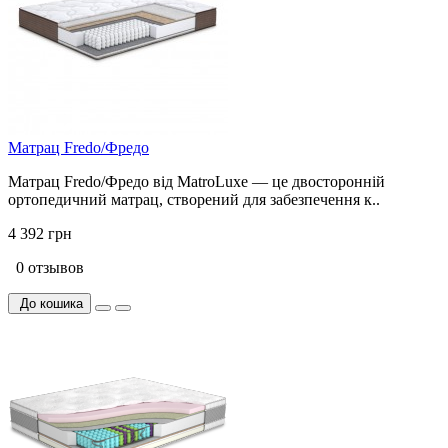
Матрац Fredo/Фредо
Матрац Fredo/Фредо від MatroLuxe — це двосторонній
ортопедичний матрац, створений для забезпечення к..
4 392 грн
0 отзывов
До кошика