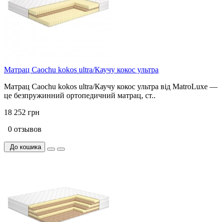
Матрац Caochu kokos ultra/Каучу кокос ультра
Матрац Caochu kokos ultra/Каучу кокос ультра від MatroLuxe —
це безпружинний ортопедичний матрац, ст..
18 252 грн
0 отзывов
До кошика