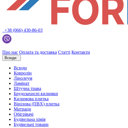
+38 (066) 430-86-03
Про нас
Оплата та доставка
Статті
Контакти
Всюди
Всюди
Ковролін
Лінолеум
Ламінат
Штучна трава
Брудозахисні килимки
Килимова плитка
Вінілова (ПВХ) плитка
Матраци
Обігрівачі
Будівельна хімія
Будівельні товари