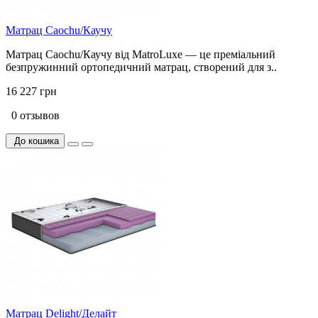
Матрац Caochu/Каучу
Матрац Caochu/Каучу від MatroLuxe — це преміальний
безпружинний ортопедичний матрац, створений для з..
16 227 грн
0 отзывов
До кошика
Матрац Delight/Делайт