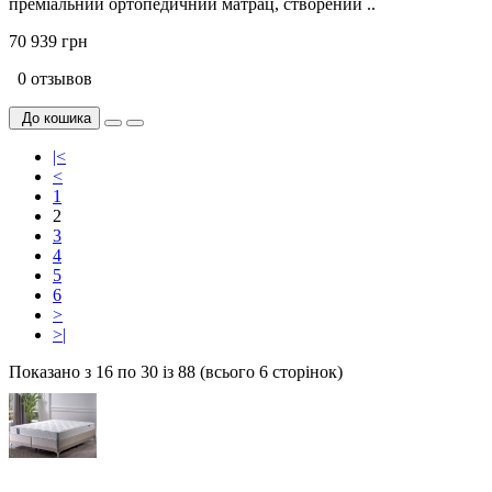
преміальний ортопедичний матрац, створений ..
70 939 грн
0 отзывов
До кошика
|<
<
1
2
3
4
5
6
>
>|
Показано з 16 по 30 із 88 (всього 6 сторінок)