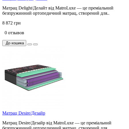
Матрац Delight/Делайт від MatroLuxe — це преміальний
безпружинний ортопедичний матрац, створений для..
8 872 грн
0 отзывов
До кошика
Матрац Desire/Дезайр
Матрац Desire/Дезайр від MatroLuxe — це преміальний
безпружинний ортопедичний матрац, створений для ..