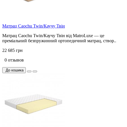
Матрац Caochu Twin/Каучу Твін
Матрац Caochu Twin/Каучу Твін від MatroLuxe — це
преміальний безпружинний ортопедичний матрац, створ..
22 685 грн
0 отзывов
До кошика