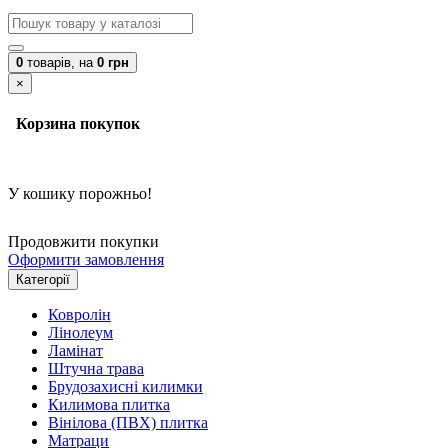
0
товарів,
на
0 грн
×
Корзина покупок
У кошику порожньо!
Продовжити покупки
Оформити замовлення
Категорії
Ковролін
Лінолеум
Ламінат
Штучна трава
Брудозахисні килимки
Килимова плитка
Вінілова (ПВХ) плитка
Матраци