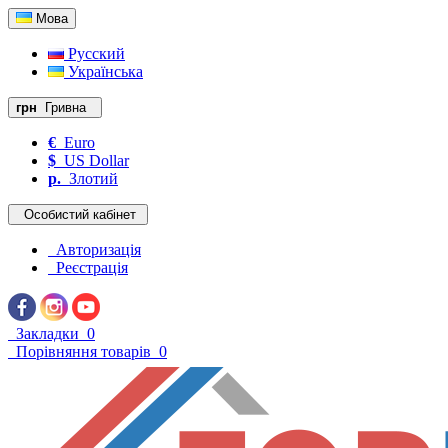
Мова
Русский
Українська
грн
Гривна
€
Euro
$
US Dollar
р.
Злотий
Особистий кабінет
Авторизація
Реєстрація
Закладки
0
Порівняння товарів
0