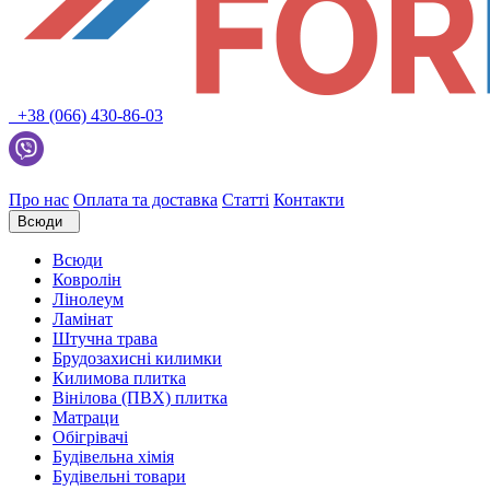
+38 (066) 430-86-03
Про нас
Оплата та доставка
Статті
Контакти
Всюди
Всюди
Ковролін
Лінолеум
Ламінат
Штучна трава
Брудозахисні килимки
Килимова плитка
Вінілова (ПВХ) плитка
Матраци
Обігрівачі
Будівельна хімія
Будівельні товари