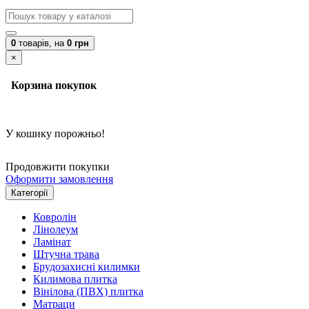
0
товарів,
на
0 грн
×
Корзина покупок
У кошику порожньо!
Продовжити покупки
Оформити замовлення
Категорії
Ковролін
Лінолеум
Ламінат
Штучна трава
Брудозахисні килимки
Килимова плитка
Вінілова (ПВХ) плитка
Матраци