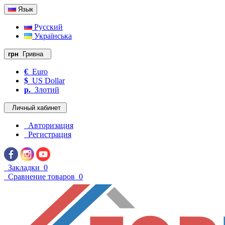
Язык
Русский
Українська
грн
Гривна
€
Euro
$
US Dollar
р.
Злотий
Личный кабинет
Авторизация
Регистрация
Закладки
0
Сравнение товаров
0