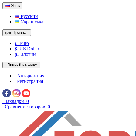
Язык
Русский
Українська
грн
Гривна
€
Euro
$
US Dollar
р.
Злотий
Личный кабинет
Авторизация
Регистрация
Закладки
0
Сравнение товаров
0