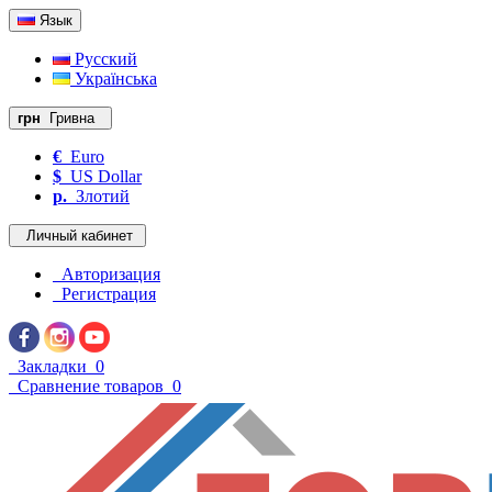
Язык
Русский
Українська
грн
Гривна
€
Euro
$
US Dollar
р.
Злотий
Личный кабинет
Авторизация
Регистрация
Закладки
0
Сравнение товаров
0