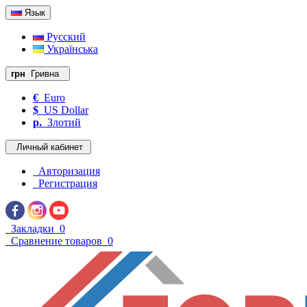
Язык
Русский
Українська
грн
Гривна
€
Euro
$
US Dollar
р.
Злотий
Личный кабинет
Авторизация
Регистрация
Закладки
0
Сравнение товаров
0